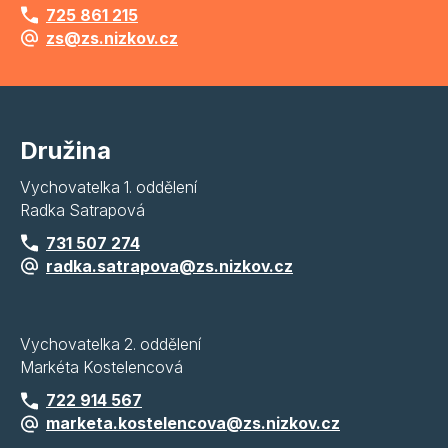
725 861 215
zs@zs.nizkov.cz
Družina
Vychovatelka 1. oddělení
Radka Satrapová
731 507 274
radka.satrapova@zs.nizkov.cz
Vychovatelka 2. oddělení
Markéta Kostelencová
722 914 567
marketa.kostelencova@zs.nizkov.cz