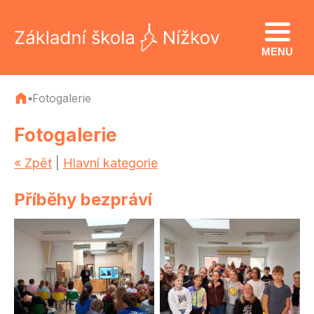
MENU
Fotogalerie
■
Fotogalerie
« Zpět
|
Hlavní kategorie
Příběhy bezpráví