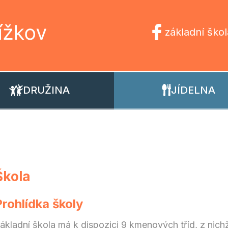
základní škol
DRUŽINA
JÍDELNA
Škola
Prohlídka školy
ákladní škola má k dispozici 9 kmenových tříd, z nich