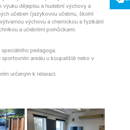
ro výuku dějepisu a hudební výchovy a
ných učeben (jazykovou učebnu, školní
 výtvarnou výchovu a chemickou a fyzikální
technikou a učebními pomůckami.
na speciálního pedagoga.
e sportovním areálu u koupaliště nebo v
ním určeným k relaxaci.