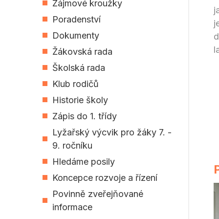
Zájmové kroužky
j
Poradenství
j
Dokumenty
d
l
Žákovská rada
Školská rada
Klub rodičů
Historie školy
Zápis do 1. třídy
Lyžařský výcvik pro žáky 7. -
9. ročníku
Hledáme posily
Koncepce rozvoje a řízení
Povinně zveřejňované
informace