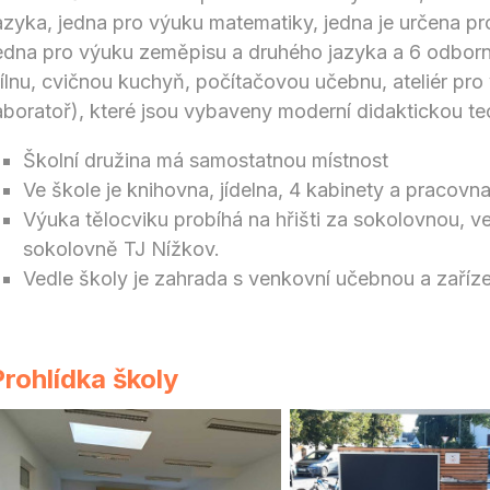
azyka, jedna pro výuku matematiky, jedna je určena p
edna pro výuku zeměpisu a druhého jazyka a 6 odbor
ílnu, cvičnou kuchyň, počítačovou učebnu, ateliér pro
aboratoř), které jsou vybaveny moderní didaktickou 
Školní družina má samostatnou místnost
Ve škole je knihovna, jídelna, 4 kabinety a pracov
Výuka tělocviku probíhá na hřišti za sokolovnou, v
sokolovně TJ Nížkov.
Vedle školy je zahrada s venkovní učebnou a zaříze
Prohlídka školy