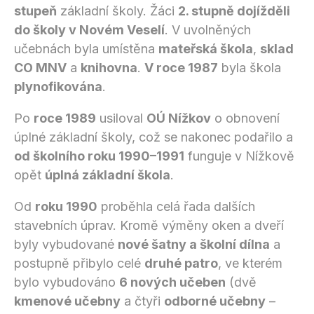
stupeň
základní školy. Žáci
2. stupně dojížděli
do školy v Novém Veselí
. V uvolněných
učebnách byla umístěna
mateřská škola
,
sklad
CO MNV
a
knihovna
.
V roce 1987
byla škola
plynofikována
.
Po
roce 1989
usiloval
OÚ Nížkov
o obnovení
úplné základní školy, což se nakonec podařilo a
od školního roku 1990–1991
funguje v Nížkově
opět
úplná základní škola
.
Od
roku 1990
proběhla celá řada dalších
stavebních úprav. Kromě výměny oken a dveří
byly vybudované
nové šatny a školní dílna
a
postupně přibylo celé
druhé patro
, ve kterém
bylo vybudováno
6 nových učeben
(dvě
kmenové učebny
a čtyři
odborné učebny
–