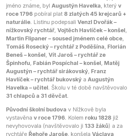
jméno známe, byl
Augustýn Havelka
, který
v
roce 1796
pobíral plat
8 zlatých 45 krejcarů +
naturálie
. Listinu podepsali
Venzl Dvořák –
nížkovský rychtář
,
Vojtěch Havlíček – konšel
,
Martin Flipaner – soused jménem celé obce
,
Tomáš Rosecký – rychtář z Poděšína
,
Florián
Beneš – konšel
,
Vít Jaroš – rychtář ze
Špinhofu
,
Fabián Pospíchal – konšel
,
Matěj
Augustýn – rychtář sirákovský
,
Franz
Havlíček – rychtář bukovský
a
Augustýn
Havelka – učitel
. Školu v té době navštěvovalo
31 chlapců a 31 děvčat
.
Původní školní budova
v Nížkově byla
vystavěna
v roce 1796
. Kolem
roku 1828
již
nevyhovovala (navštěvovalo ji
133 žáků
) a za
rychtáře
Řehoře Jaroše
, konšela
Václava