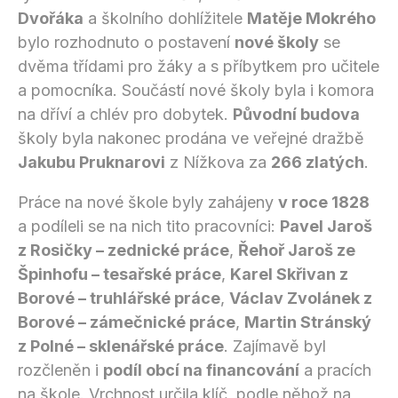
Dvořáka
a školního dohlížitele
Matěje Mokrého
bylo rozhodnuto o postavení
nové školy
se
dvěma třídami pro žáky a s příbytkem pro učitele
a pomocníka. Součástí nové školy byla i komora
na dříví a chlév pro dobytek.
Původní budova
školy byla nakonec prodána ve veřejné dražbě
Jakubu Pruknarovi
z Nížkova za
266 zlatých
.
Práce na nové škole byly zahájeny
v roce 1828
a podíleli se na nich tito pracovníci:
Pavel Jaroš
z Rosičky – zednické práce
,
Řehoř Jaroš ze
Špinhofu – tesařské práce
,
Karel Skřivan z
Borové – truhlářské práce
,
Václav Zvolánek z
Borové – zámečnické práce
,
Martin Stránský
z Polné – sklenářské práce
. Zajímavě byl
rozčleněn i
podíl obcí na financování
a pracích
na škole. Vrchnost určila klíč, podle něhož na