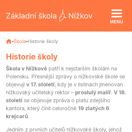
MENU
Škola
Historie školy
■
■
Historie školy
Škola v Nížkově
patří k nejstarším školám na
Polensku. Přesnější zprávy o nížkovské škole se
objevují
v 17. století
, kdy je v listinách jmenován
nížkovský učitelský rektor –
proslulý malíř
.
V 18.
století
se objevuje zpráva o platu zdejšího
kantora, který činil celoročně
19 zlatých 6
krejcarů
.
Jedním z prvních učitelů nížkovské školy, jehož