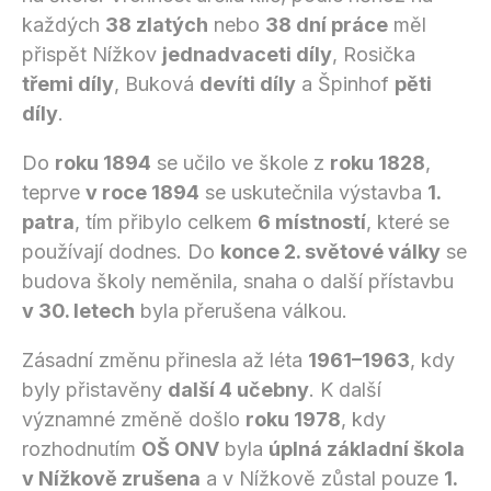
každých
38 zlatých
nebo
38 dní práce
měl
přispět Nížkov
jednadvaceti díly
, Rosička
třemi díly
, Buková
devíti díly
a Špinhof
pěti
díly
.
Do
roku 1894
se učilo ve škole z
roku 1828
,
teprve
v roce 1894
se uskutečnila výstavba
1.
patra
, tím přibylo celkem
6 místností
, které se
používají dodnes. Do
konce 2. světové války
se
budova školy neměnila, snaha o další přístavbu
v 30. letech
byla přerušena válkou.
Zásadní změnu přinesla až léta
1961–1963
, kdy
byly přistavěny
další 4 učebny
. K další
významné změně došlo
roku 1978
, kdy
rozhodnutím
OŠ ONV
byla
úplná základní škola
v Nížkově zrušena
a v Nížkově zůstal pouze
1.