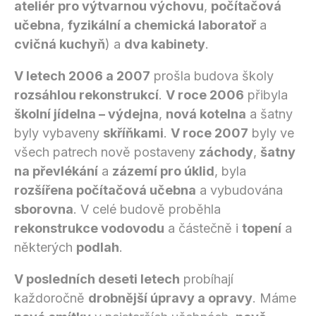
ateliér pro výtvarnou výchovu
,
počítačová
učebna
,
fyzikální a chemická laboratoř
a
cvičná kuchyň
) a
dva kabinety
.
V letech 2006 a 2007
prošla budova školy
rozsáhlou rekonstrukcí
.
V roce 2006
přibyla
školní jídelna – výdejna
,
nová kotelna
a šatny
byly vybaveny
skříňkami
.
V roce 2007
byly ve
všech patrech nově postaveny
záchody
,
šatny
na převlékání
a
zázemí pro úklid
, byla
rozšířena počítačová učebna
a vybudována
sborovna
. V celé budově proběhla
rekonstrukce vodovodu
a částečně i
topení
a
některých
podlah
.
V posledních deseti letech
probíhají
každoročně
drobnější úpravy a opravy
. Máme