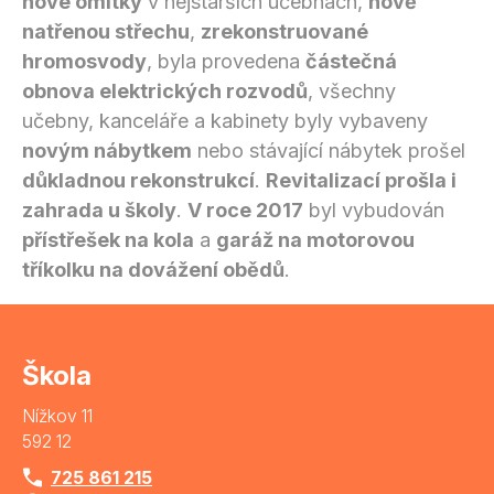
nové omítky
v nejstarších učebnách,
nově
natřenou střechu
,
zrekonstruované
hromosvody
, byla provedena
částečná
obnova elektrických rozvodů
, všechny
učebny, kanceláře a kabinety byly vybaveny
novým nábytkem
nebo stávající nábytek prošel
důkladnou rekonstrukcí
.
Revitalizací prošla i
zahrada u školy
.
V roce 2017
byl vybudován
přístřešek na kola
a
garáž na motorovou
tříkolku na dovážení obědů
.
Škola
Nížkov 11
592 12
725 861 215