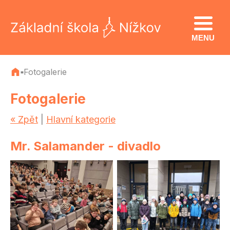
MENU
Fotogalerie
■
Fotogalerie
« Zpět
|
Hlavní kategorie
Mr. Salamander - divadlo