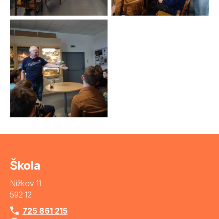
Škola
Nížkov 11
592 12
725 861 215