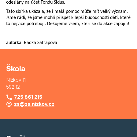
odeslány na účet Fondu Sidus.
Tato sbírka ukázala, že i malá pomoc může mít velký význam.
Jsme rádi, že jsme mohli přispět k lepší budoucnosti dětí, které
to nejvíce potřebují. Děkujeme všem, kteří se do akce zapojili!
autorka: Radka Satrapová
Škola
Nížkov 11
592 12
725 861 215
zs@zs.nizkov.cz