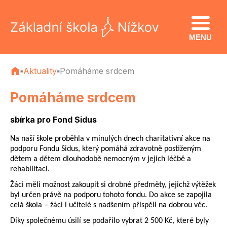
MENU
Aktuality
Pomáháme srdcem
■
■
Pomáháme srdcem
sbírka pro Fond Sidus
Na naší škole proběhla v minulých dnech charitativní akce na
podporu Fondu Sidus, který pomáhá zdravotně postiženým
dětem a dětem dlouhodobě nemocným v jejich léčbě a
rehabilitaci.
Žáci měli možnost zakoupit si drobné předměty, jejichž výtěžek
byl určen právě na podporu tohoto fondu. Do akce se zapojila
celá škola – žáci i učitelé s nadšením přispěli na dobrou věc.
Díky společnému úsilí se podařilo vybrat 2 500 Kč, které byly